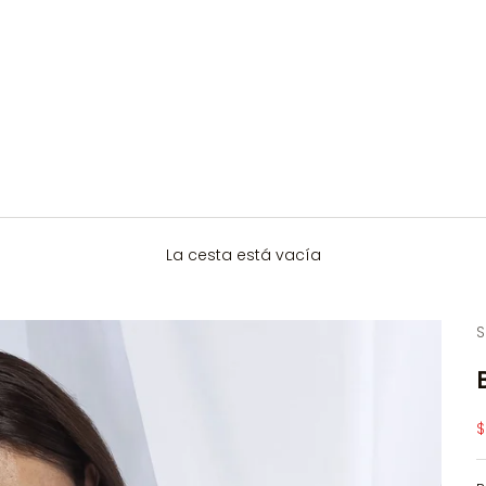
La cesta está vacía
S
P
$