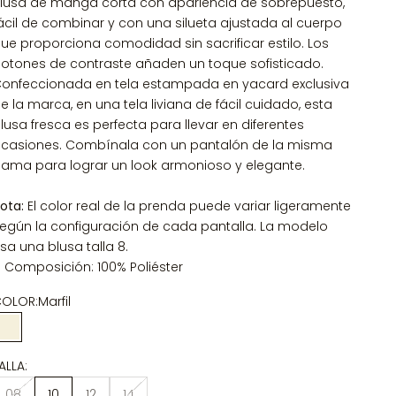
lusa de manga corta con apariencia de sobrepuesto,
ácil de combinar y con una silueta ajustada al cuerpo
ue proporciona comodidad sin sacrificar estilo. Los
otones de contraste añaden un toque sofisticado.
onfeccionada en tela estampada en yacard exclusiva
e la marca, en una tela liviana de fácil cuidado, esta
lusa fresca es perfecta para llevar en diferentes
casiones. Combínala con un pantalón de la misma
ama para lograr un look armonioso y elegante.
ota:
El color real de la prenda puede variar ligeramente
egún la configuración de cada pantalla. La modelo
sa una blusa talla 8.
Composición: 100% Poliéster
OLOR:
Marfil
Marfil
ALLA:
08
10
12
14