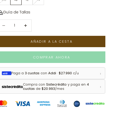
Guía de Tallas
educir cantidad
Reducir cantidad
AÑADIR A LA CESTA
COMPRAR AHORA
›
Paga a
3 cuotas
con
Addi
·
$27.990
c/u
addi
Compra con
Sistecrédito
y paga en
4
›
cuotas
de
$20.993
/mes