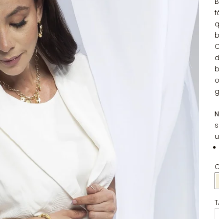
B
f
q
b
C
d
b
o
g
N
s
u
C
T