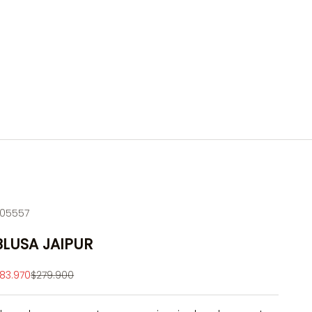
05557
BLUSA JAIPUR
recio de oferta
Precio normal
83.970
$279.900