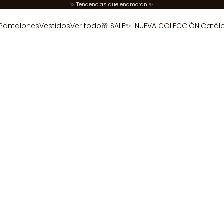
✨ Tendencias que enamoran ✨
Pantalones
Vestidos
Ver todo
🌸 SALE
✨ ¡NUEVA COLECCIÓN!
Catál