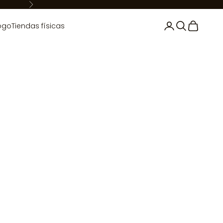
Siguiente
Iniciar sesión
Buscar
Cesta
ogo
Tiendas físicas